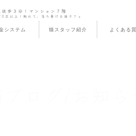
駅徒歩３分！マンション７階
20匹以上！触れて、落ち着ける猫カフェ
金システム
猫スタッフ紹介
よくある
猫ブログ/お知ら